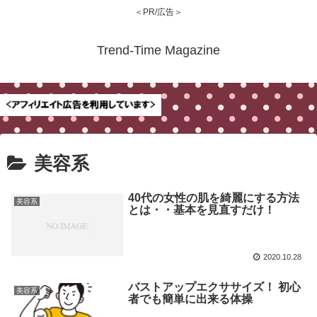
＜PR/広告＞
Trend-Time Magazine
美容系
40代の女性の肌を綺麗にする方法
美容系
とは・・基本を見直すだけ！
2020.10.28
バストアップエクササイズ！ 初心
美容系
者でも簡単に出来る体操